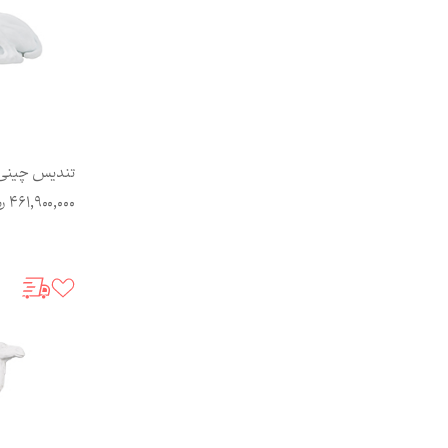
تندیس چینی ب
461,900,000
ری