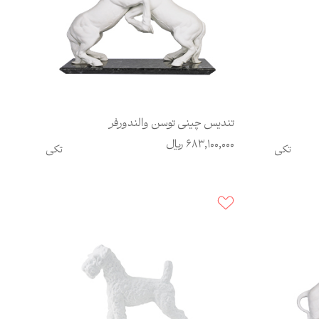
تندیس چینی توسن والندورفر
683,100,000
ریال
تکی
تکی