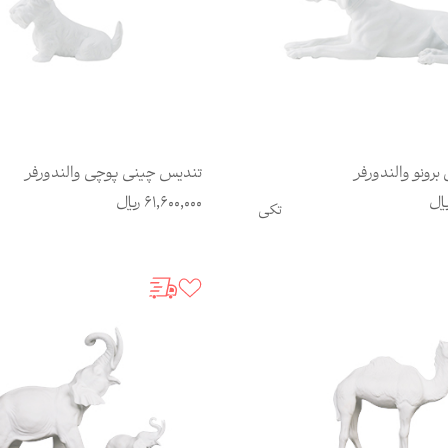
رونو والندورفر
تندیس چینی پوچی والندورفر
ال
61,600,000
ریال
تکی