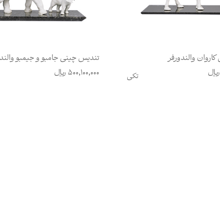
اروان والندورفر
تندیس چینی جامبو و جیمبو والند
یال
500,100,000
ریال
تکی