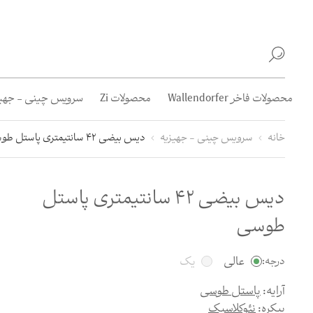
محصولات فاخر Wallendorfer
محصولات Zi
سرویس چینی - جهیز
خانه
سرویس چینی - جهیزیه
دیس بیضی 42 سانتیمتری پاستل طوسی
دیس بیضی 42 سانتیمتری پاستل
طوسی
عالی
یک
درجه:
آرایه:
پاستل طوسی
پیکره:
نئوکلاسیک