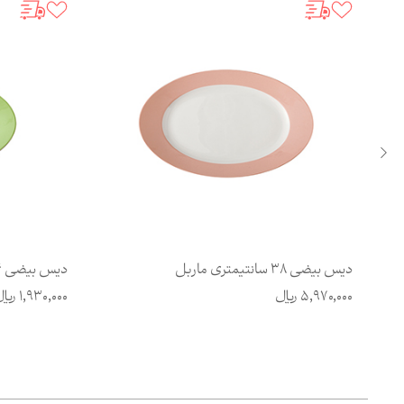
دیس بیضی 38 سانتیمتری ماربل
دیس بیضی 24 سانتیمتری پسته
5,970,000
ریال
1,930,000
ریا