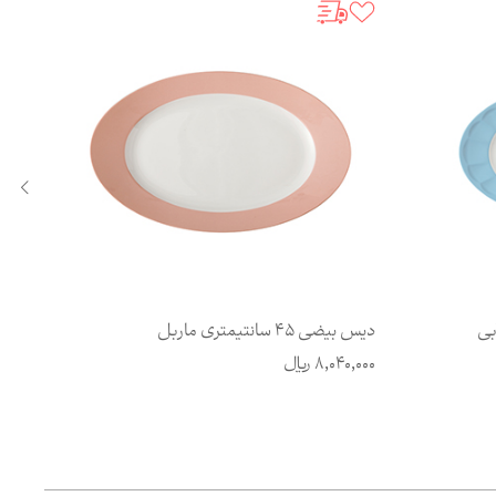
دیس بیضی 45 سانتیمتری ماربل
دیس بیضی 
8,040,000
ریال
,000