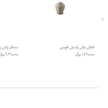
فلفل پاش پاستل طوسی
سماق پاش پ
1,790,000
ریال
2,310,000
ریال