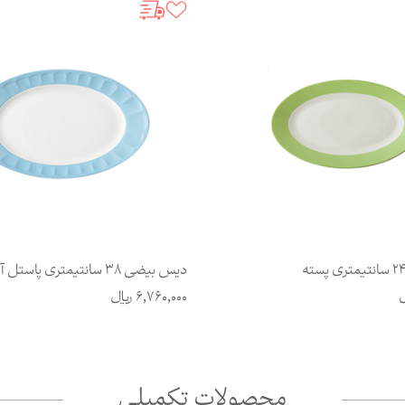
دیس بیضی 38 سانتیمتری پاستل آبی
ل
6,760,000
ریال
محصولات تکمیلی