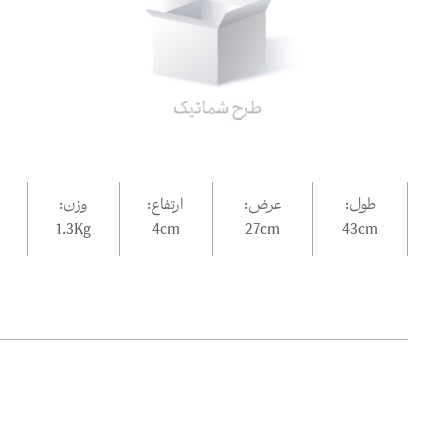
طول:
عرض:
ارتفاع:
وزن:
1.3Kg
4
cm
27
cm
43
cm