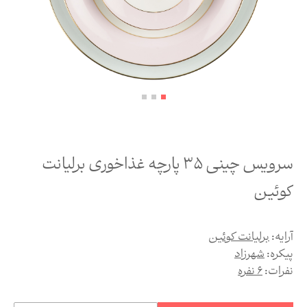
سرویس چینی 35 پارچه غذاخوری برلیانت
کوئین
آرایه:
برلیانت کوئین
پیکره:
شهرزاد
نفرات:
6 نفره