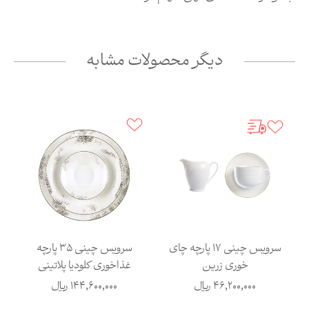
دیگر محصولات مشابه
سرویس چینی 17 پارچه چای
سرویس چینی 35 پارچه
خوری زرین
غذاخوری کلودیا پلاتینی
46,200,000
ریال
144,600,000
ریال