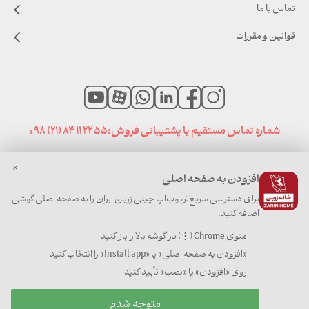
تماس با ما
قوانین و مقررات
شماره تماس مستقیم با پشتیبانی فروش:
+98 (21) 84 11 22 55
افزودن به صفحه اصلی
صفحه نخست
|
اخبار خانه زرین
|
سایت های مرتبط
برای دسترسی سریع‌تر، وب‌اپ چینی زرین ایران را به صفحه اصلی گوشی
اضافه کنید.
منوی Chrome (⋮) در گوشه بالا را باز کنید
«افزودن به صفحه اصلی» یا «Install app» را انتخاب کنید
کلیه حقوق برای چینی زرین ایران محفوظ است
روی «افزودن» یا «نصب» تأیید کنید
چینی زرین ایران |
1405
متوجه شدم