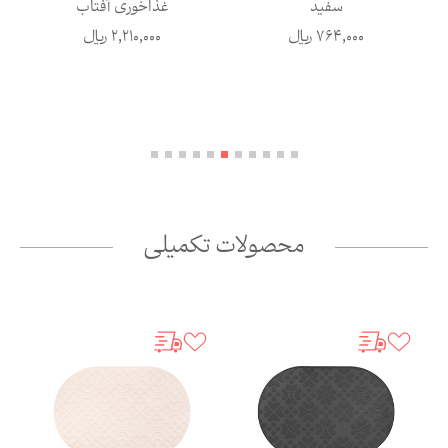
سفید
غذاخوری آفتاب
764,000
ریال
2,210,000
ریال
محصولات تکمیلی