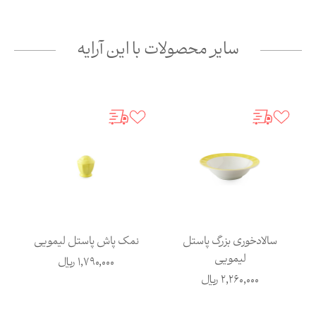
سایر محصولات با این آرایه
سالادخوری بزرگ پاستل
نمک پاش پاستل لیمویی
لیمویی
1,790,000
ریال
2,260,000
ریال