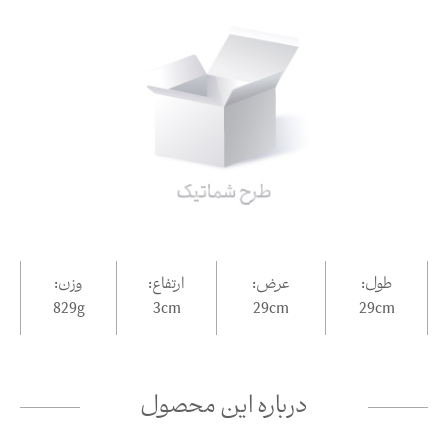
طول:
عرض:
ارتفاع:
وزن:
829g
3
cm
29
cm
29
cm
درباره این محصول