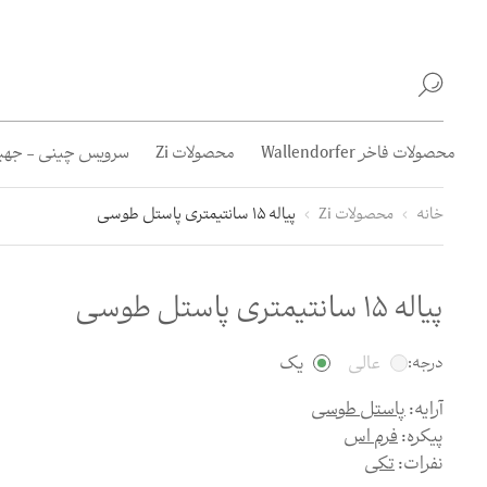
محصولات فاخر Wallendorfer
محصولات Zi
سرویس چینی - جهیز
خانه
محصولات Zi
پیاله 15 سانتیمتری پاستل طوسی
پیاله 15 سانتیمتری پاستل طوسی
عالی
یک
درجه:
آرایه:
پاستل طوسی
پیکره:
فرم اس
نفرات:
تکی