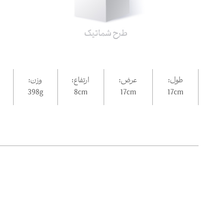
طول:
عرض:
ارتفاع:
وزن:
398g
8
cm
17
cm
17
cm