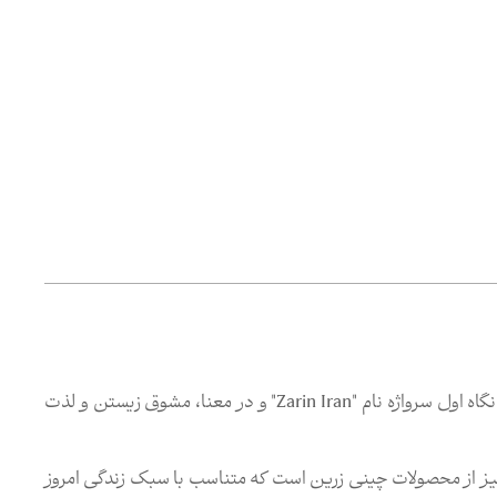
برند "Zi" از مجموعه نشان های تجاری "صنایع چینی زرین ایران"، در نگاه اول سرواژه نام "Zarin Iran" و در معنا، مشوق زیستن و لذت
انگیز از محصولات چینی زرین است که متناسب با سبک زندگی امروز