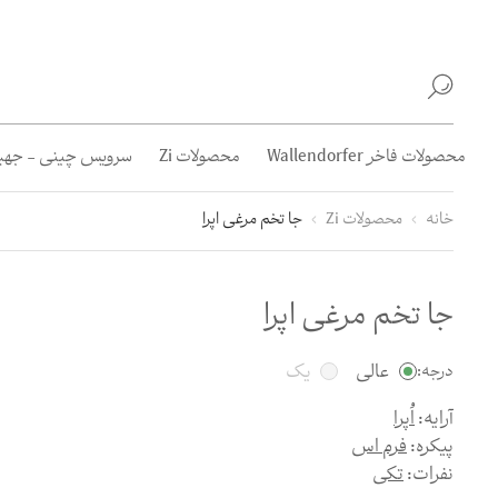
محصولات فاخر Wallendorfer
محصولات Zi
سرویس چینی - جهیز
خانه
محصولات Zi
جا تخم مرغی اپرا
جا تخم مرغی اپرا
عالی
یک
درجه:
آرایه:
اُپرا
پیکره:
فرم اس
نفرات:
تکی