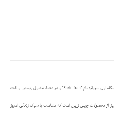
برند "Zi" از مجموعه نشان های تجاری "صنایع چینی زرین ایران"، در نگاه اول سرواژه نام "Zarin Iran" و در معنا، مشوق زیستن و لذت
انگیز از محصولات چینی زرین است که متناسب با سبک زندگی امروز