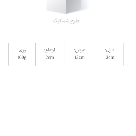
طول:
عرض:
ارتفاع:
وزن:
160g
2
cm
13
cm
13
cm