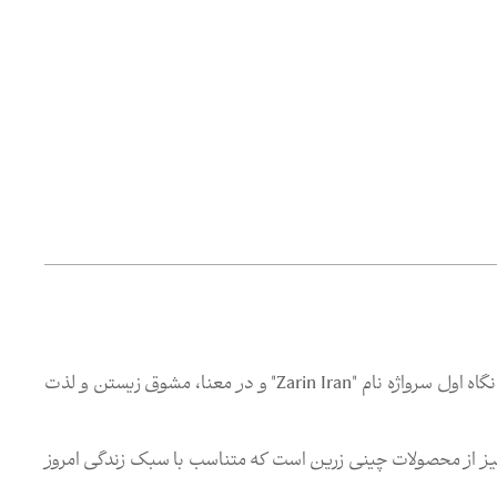
برند "Zi" از مجموعه نشان های تجاری "صنایع چینی زرین ایران"، در نگاه اول سرواژه نام "Zarin Iran" و در معنا، مشوق زیستن و لذت
انگیز از محصولات چینی زرین است که متناسب با سبک زندگی امروز