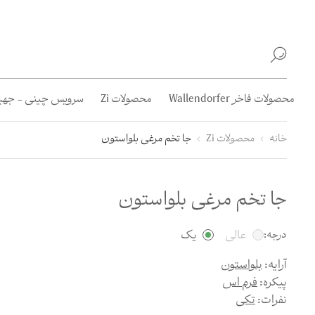
محصولات فاخر Wallendorfer
محصولات Zi
سرویس چینی - جهیز
خانه
محصولات Zi
جا تخم مرغی بلو‌استون
جا تخم مرغی بلو‌استون
عالی
یک
درجه:
آرایه:
بلو‌استون
پیکره:
فرم اس
نفرات:
تکی