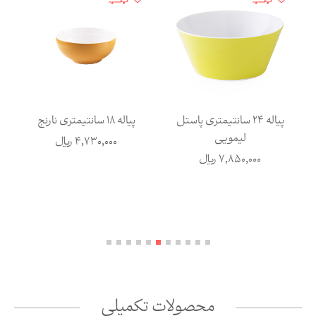
پیاله 24 سانتیمتری پاستل
پیاله 18 سانتیمتری نارنج
لیمویی
4,730,000
ریال
7,850,000
ریال
محصولات تکمیلی