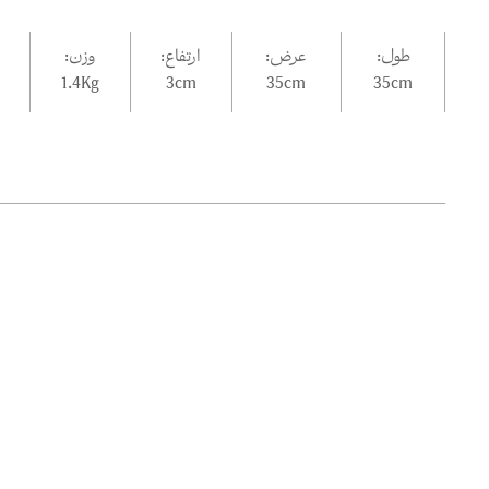
طول:
عرض:
ارتفاع:
وزن:
1.4Kg
3
cm
35
cm
35
cm