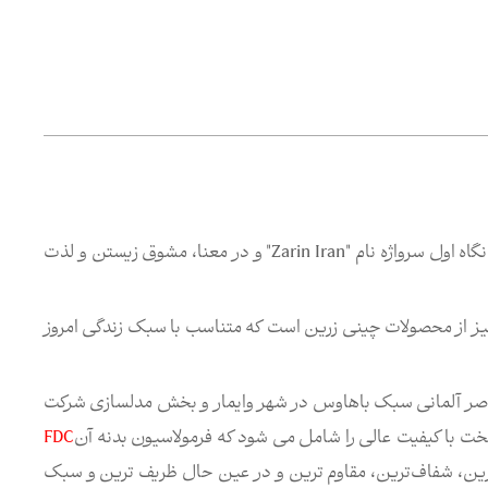
برند "Zi" از مجموعه نشان های تجاری "صنایع چینی زرین ایران"، در نگاه اول سرواژه نام "Zarin Iran" و در معنا، مشوق زیستن و لذت
انگیز از محصولات چینی زرین است که متناسب با سبک زندگی امروز
اصر آلمانی سبک باهاوس در شهر وایمار و بخش مدلسازی شركت
ت با کیفیت عالی را شامل می شود که فرمولاسیون بدنه آن
FDC
اره ثبت اختراع ۸۸۶۲۶) به عنوان سفیدترین، شفاف‌ترین، مقاوم ترین و در عین حال ظریف ترین و سبک