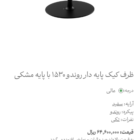
ظرف کیک پایه دار روندو 1530 با پایه مشکی
عالی
درجه:
آرایه:
سفید
پیکره:
روندو
نفرات:
تکی
قیمت:
64,600,000
ریال
به قیمت بالا 10 درصد مالیات و عوارض افزوده می‌گردد.