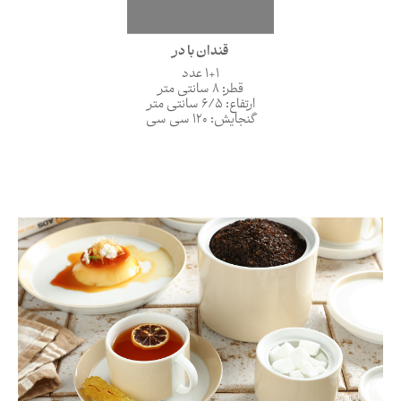
قندان با در
1+1 عدد
قطر: 8 سانتی متر
ارتفاع: 6/5 سانتی متر
گنجایش: 120 سی سی