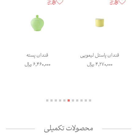
قندان پاستل لیمویی
قندان پسته
4,270,000
ریال
6,460,000
ریال
محصولات تکمیلی