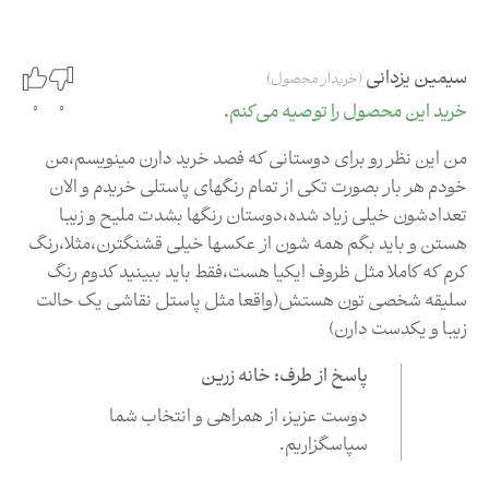
سیمین یزدانی
(خریدار محصول)
0
0
خرید این محصول را توصیه می‌کنم.
من این نظر رو برای دوستانی که فصد خرید دارن مینویسم،من
خودم هر بار بصورت تکی از تمام رنگهای پاستلی خریدم و الان
تعدادشون خیلی زیاد شده،دوستان رنگها بشدت ملیح و زیبا
هستن و باید بگم همه شون از عکسها خیلی قشنگترن،مثلا،رنگ
کرم که کاملا مثل ظروف ایکیا هست،فقط باید ببینید کدوم رنگ
سلیقه شخصی تون هستش(واقعا مثل پاستل نقاشی یک حالت
زیبا و یکدست دارن)
پاسخ از طرف: خانه زرین
دوست عزیز،‌ از همراهی و انتخاب شما
سپاسگزاریم.