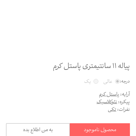
پیاله 11 سانتیمتری پاستل کرم
عالی
یک
درجه:
آرایه:
پاستل کرم
پیکره:
نئوکلاسیک
نفرات:
تکی
محصول ناموجود
به من اطلاع بده