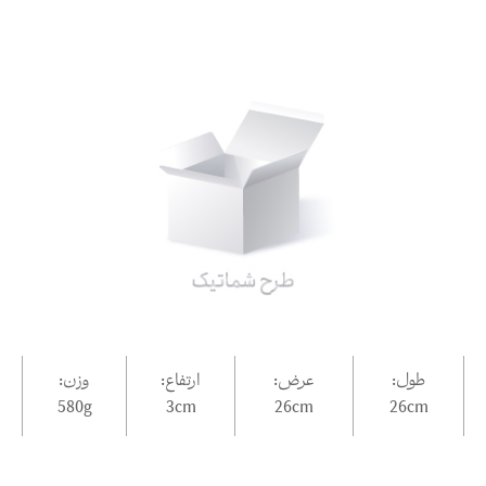
طول:
عرض:
ارتفاع:
وزن:
580g
3
cm
26
cm
26
cm