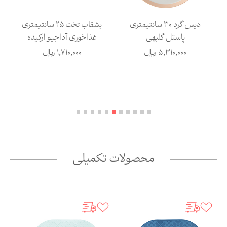
دیس گرد 30 سانتیمتری
بشقاب تخت 25 سانتیمتری
پاستل گلبهی
غذاخوری آداجیو ارکیده
5,310,000
ریال
1,710,000
ریال
محصولات تکمیلی