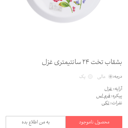
بشقاب تخت 24 سانتیمتری غزل
عالی
یک
درجه:
آرایه:
غزل
پیکره:
فرم اس
نفرات:
تکی
محصول ناموجود
به من اطلاع بده