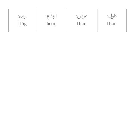
طول:
عرض:
ارتفاع:
وزن:
115g
6
cm
11
cm
11
cm