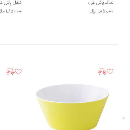
نمک پاش غزل
فلفل پاش غ
1,850,000
ریال
1,850,000
ریا