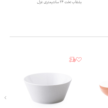
بشقاب تخت 24 سانتیمتری غزل
دیس گرد 30