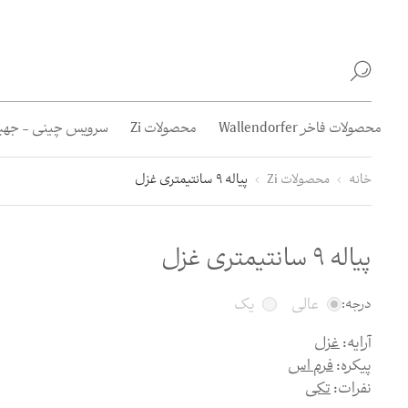
محصولات فاخر Wallendorfer
محصولات Zi
سرویس چینی - جهیز
خانه
محصولات Zi
پیاله 9 سانتیمتری غزل
پیاله 9 سانتیمتری غزل
عالی
یک
درجه:
آرایه:
غزل
پیکره:
فرم اس
نفرات:
تکی