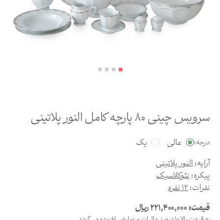
سرویس چینی 80 پارچه کامل النور پلاتینی
عالی
یک
درجه:
آرایه:
النور پلاتینی
پیکره:
نئوکلاسیک
نفرات:
12 نفره
قیمت:
221,400,000
ریال
به قیمت بالا 10 درصد مالیات و عوارض افزوده می‌گردد.