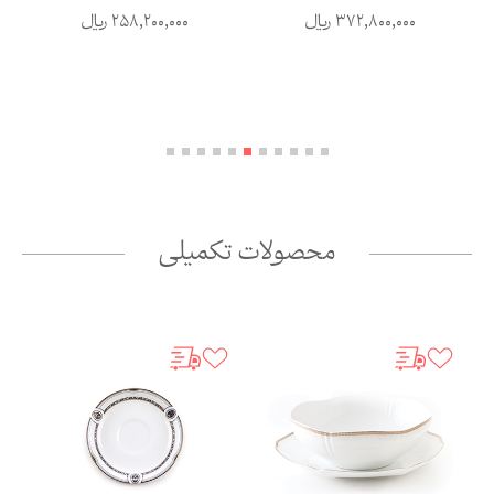
372,800,000
ریال
258,200,000
ریال
محصولات تکمیلی