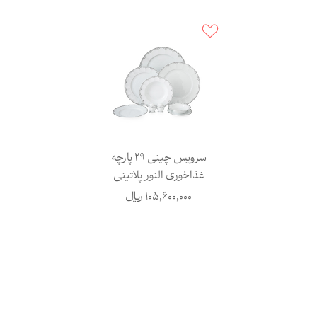
سرویس چینی 29 پارچه
غذاخوری النور پلاتینی
105,600,000
ریال