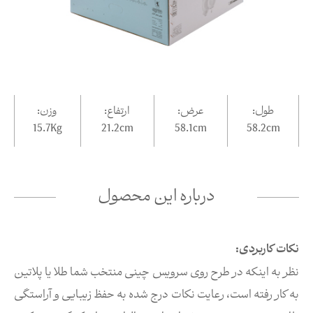
طول:
عرض:
ارتفاع:
وزن:
15.7Kg
21.2
cm
58.1
cm
58.2
cm
درباره این محصول
نکات کاربردی:
نظر به اینکه در طرح روی سرویس چینی منتخب شما طلا یا پلاتین
به کار رفته است، رعایت نکات درج شده به حفظ زیبایی و آراستگی