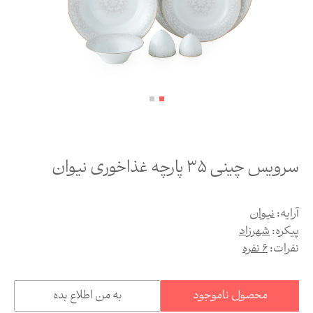
سرویس چینی 35 پارچه غذاخوری نیوان
آرایه:
نیوان
پیکره:
شهرزاد
نفرات:
6 نفره
محصول ناموجود
به من اطلاع بده