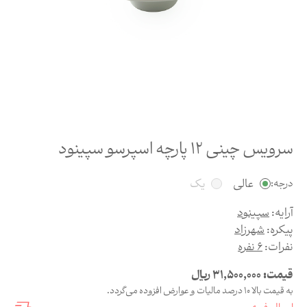
سرویس چینی 12 پارچه اسپرسو سپینود
عالی
یک
درجه:
آرایه:
سپینود
پیکره:
شهرزاد
نفرات:
6 نفره
قیمت:
31,500,000
ریال
به قیمت بالا 10 درصد مالیات و عوارض افزوده می‌گردد.