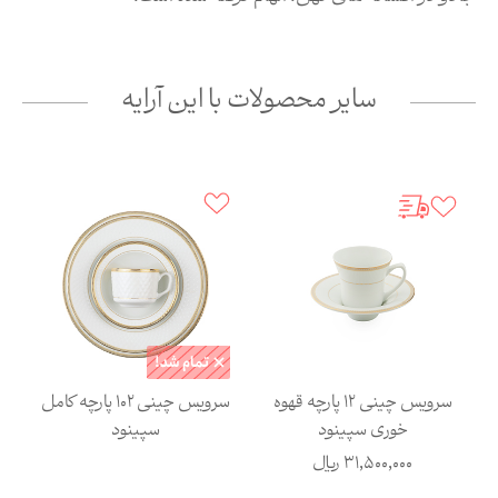
سایر محصولات با این آرایه
سرویس چینی 12 پارچه قهوه
سرویس چینی 102 پارچه کامل
خوری سپینود
سپینود
31,500,000
ریال