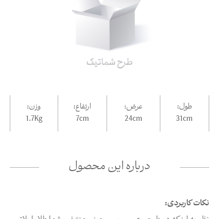
طول:
عرض:
ارتفاع:
وزن:
1.7Kg
7
cm
24
cm
31
cm
درباره این محصول
نکات کاربردی: