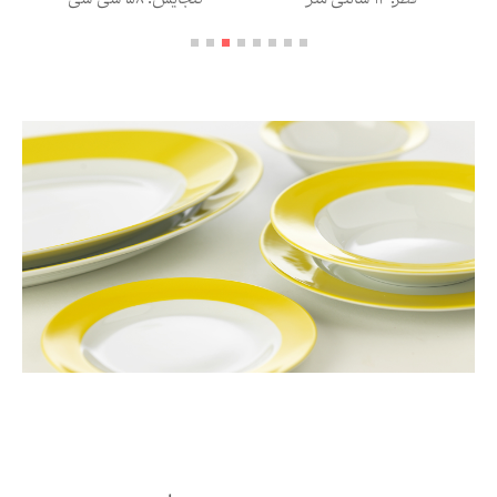
قطر: 14 سانتی متر
گنجایش: 58 سی سی