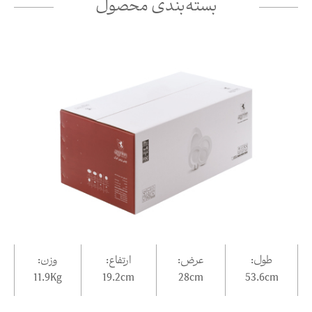
بسته‌بندی محصول
طول:
عرض:
ارتفاع:
وزن:
11.9Kg
19.2
cm
28
cm
53.6
cm