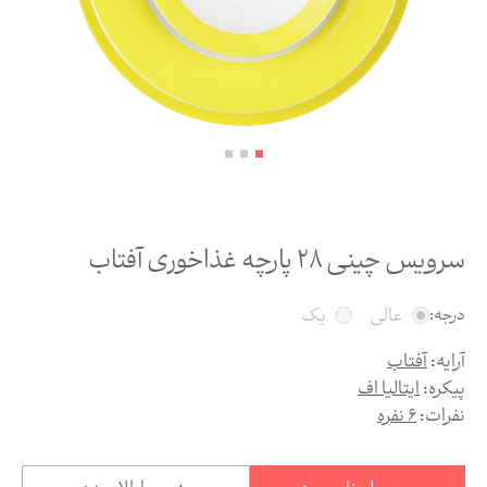
سرویس چینی 28 پارچه غذاخوری آفتاب
عالی
یک
درجه:
آرایه:
آفتاب
پیکره:
ایتالیا اف
نفرات:
6 نفره