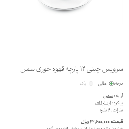
سرویس چینی 12 پارچه قهوه خوری سمن
عالی
یک
درجه:
آرایه:
سمن
پیکره:
ایتالیا اف
نفرات:
6 نفره
قیمت:
22,600,000
ریال
به قیمت بالا 10 درصد مالیات و عوارض افزوده می‌گردد.