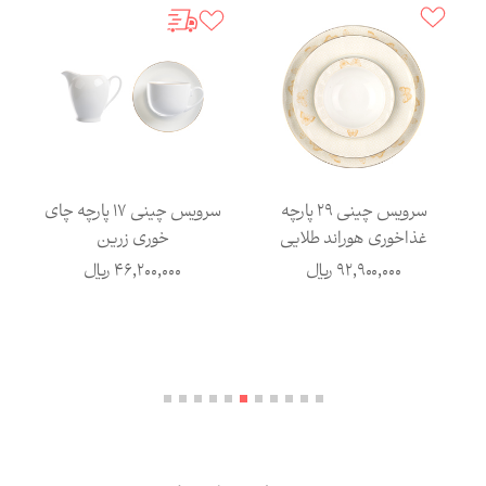
سرویس چینی 29 پارچه
سرویس چینی 17 پارچه چای
غذاخوری هوراند طلایی
خوری زرین
92,900,000
ریال
46,200,000
ریال