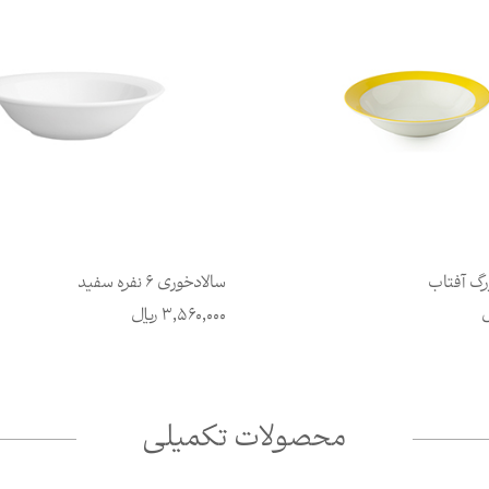
رگ آفتاب
سالادخوری 6 نفره سفید
ل
3,560,000
ریال
محصولات تکمیلی