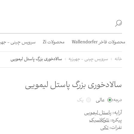
محصولات فاخر Wallendorfer
محصولات Zi
سرویس چینی - جهیز
خانه
سرویس چینی - جهیزیه
سالادخوری بزرگ پاستل لیمویی
سالادخوری بزرگ پاستل لیمویی
عالی
یک
درجه:
آرایه:
پاستل لیمویی
پیکره:
نئوکلاسیک
نفرات:
تکی