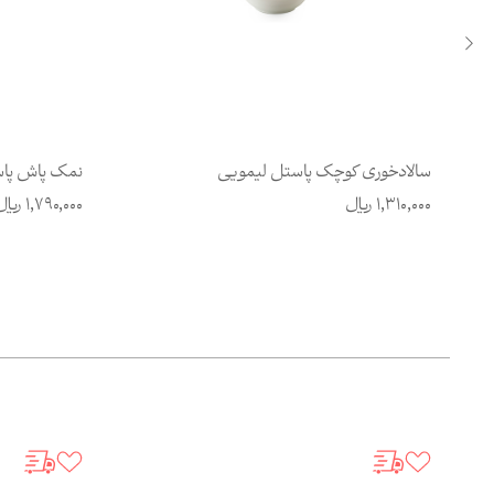
سالادخوری کوچک پاستل لیمویی
نمک پاش پاس
1,310,000
ریال
1,790,000
ریال