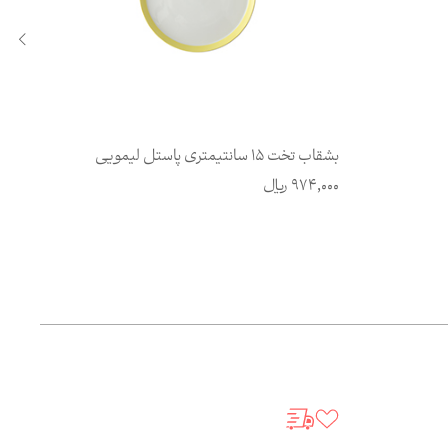
بشقاب تخت 15 سانتیمتری پاستل لیمویی
بشقاب تخت 8
974,000
ریال
,000