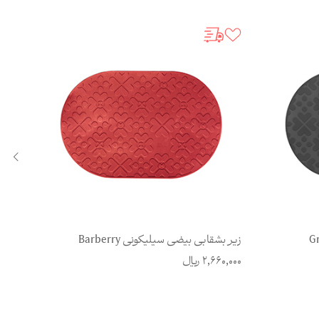
زیر بشقابی بیضی سیلیکونی Barberry
باه
2,660,000
ریال
0,000