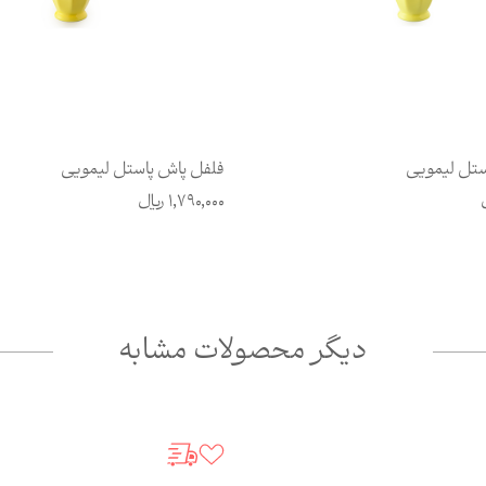
تل لیمویی
فلفل پاش پاستل لیمویی
1,790,000
ریال
دیگر محصولات مشابه