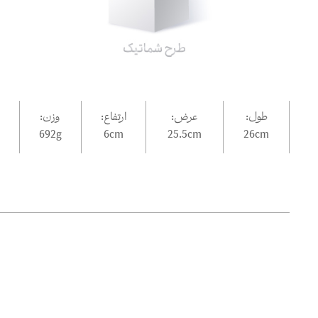
طول:
عرض:
ارتفاع:
وزن:
692g
6
cm
25.5
cm
26
cm