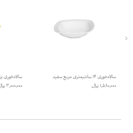
سالادخوری 14 سانتیمتری مربع سفید
سالادخوری بز
1,580,000
ریال
3,000,000
ریا