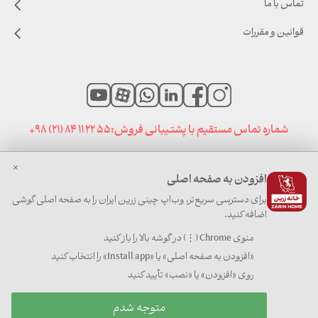
تماس با ما
قوانین و مقررات
شماره تماس مستقیم با پشتیبانی فروش:
+98 (21) 84 11 22 55
افزودن به صفحه اصلی
صفحه نخست
|
اخبار خانه زرین
|
سایت های مرتبط
برای دسترسی سریع‌تر، وب‌اپ چینی زرین ایران را به صفحه اصلی گوشی
اضافه کنید.
منوی Chrome (⋮) در گوشه بالا را باز کنید
«افزودن به صفحه اصلی» یا «Install app» را انتخاب کنید
کلیه حقوق برای چینی زرین ایران محفوظ است
روی «افزودن» یا «نصب» تأیید کنید
چینی زرین ایران |
1405
متوجه شدم