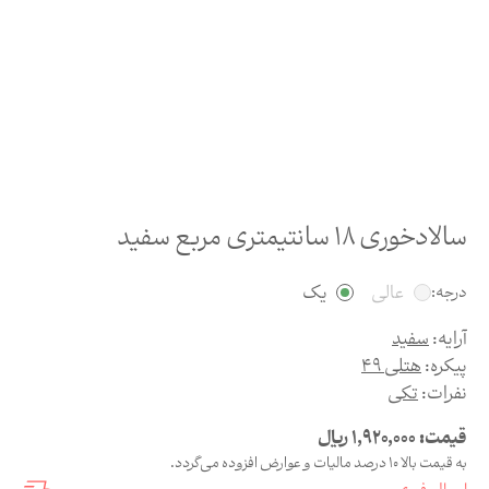
سالادخوری 18 سانتیمتری مربع سفید
عالی
یک
درجه:
آرایه:
سفید
پیکره:
هتلی 49
نفرات:
تکی
قیمت:
1,920,000
ریال
به قیمت بالا 10 درصد مالیات و عوارض افزوده می‌گردد.