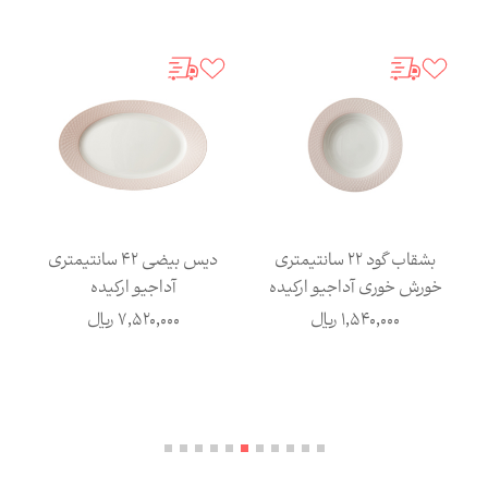
بشقاب گود 22 سانتیمتری
دیس بیضی 42 سانتیمتری
خورش خوری آداجیو ارکیده
آداجیو ارکیده
1,540,000
ریال
7,520,000
ریال