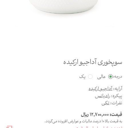
سوپخوری آداجیو ارکیده
عالی
یک
درجه:
آرایه:
آداجیو ارکیده
پیکره:
رادیانس
نفرات:
تکی
قیمت:
12,700,000
ریال
به قیمت بالا 10 درصد مالیات و عوارض افزوده می‌گردد.