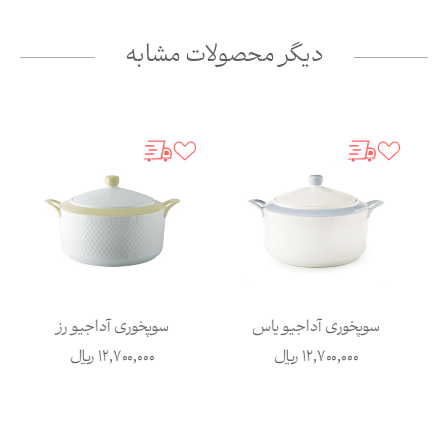
دیگر محصولات مشابه
سوپخوری آداجیو یاس
سوپخوری آداجیو رز
12,700,000
ریال
12,700,000
ریال