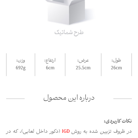
طول:
عرض:
ارتفاع:
وزن:
692g
6
cm
25.5
cm
26
cm
درباره این محصول
نکات کاربردی:
در ظروف تزیین شده به روش
IGD
(دکور داخل لعابی)، که در