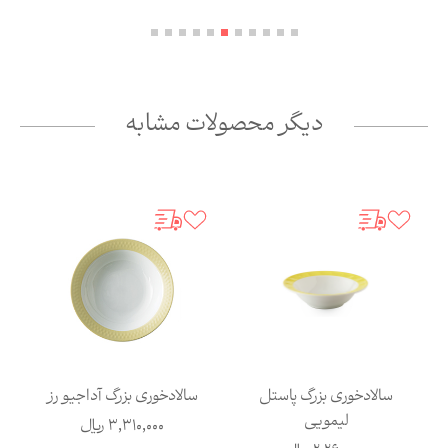
دیگر محصولات مشابه
سالادخوری بزرگ پاستل
سالادخوری بزرگ آداجیو رز
لیمویی
3,310,000
ریال