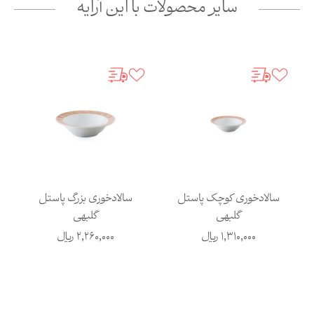
سایر محصولات با این آرایه
سالادخوری کوچک پاستل
سالادخوری بزرگ پاستل
گلبهی
گلبهی
1,310,000
ریال
2,260,000
ریال