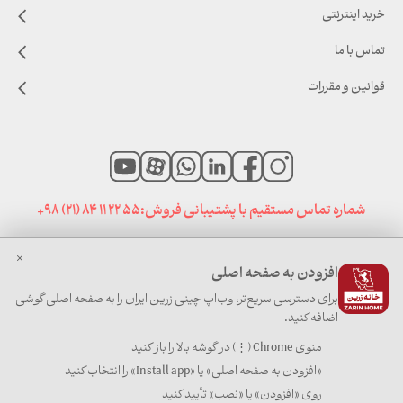
خرید اینترنتی
تماس با ما
قوانین و مقررات
شماره تماس مستقیم با پشتیبانی فروش:
+98 (21) 84 11 22 55
افزودن به صفحه اصلی
صفحه نخست
|
اخبار خانه زرین
|
سایت های مرتبط
برای دسترسی سریع‌تر، وب‌اپ چینی زرین ایران را به صفحه اصلی گوشی
اضافه کنید.
منوی Chrome (⋮) در گوشه بالا را باز کنید
«افزودن به صفحه اصلی» یا «Install app» را انتخاب کنید
کلیه حقوق برای چینی زرین ایران محفوظ است
روی «افزودن» یا «نصب» تأیید کنید